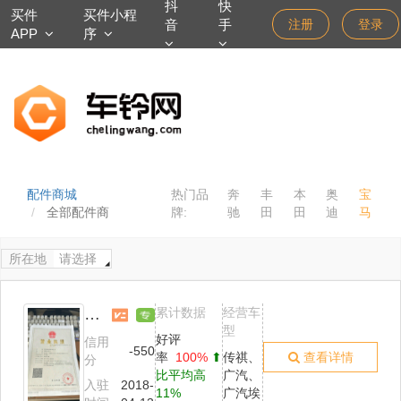
抖
快
买件
买件小程
音
手
注册
登录
APP
序
配件商城
热门品
奔
丰
本
奥
宝
全部配件商
牌:
驰
田
田
迪
马
所在地
请选择
杭
累计数据
经营车
型
州
好评
信用
-550
暖
率
100%
⬆
传祺、
查看详情
分
比平均高
广汽、
祺
入驻
2018-
11%
广汽埃