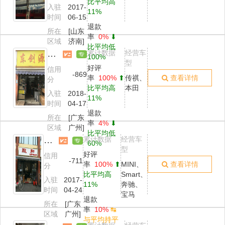
比平均高
汇
售
入驻
2017-
11%
骋
时间
06-15
有
退款
汽
限
所在
[山东
率
0%
⬇
区域
济南]
车
公
比平均低
广
累计数据
经营车
零
司
100%
型
州
部
好评
信用
-869
东
率
100%
⬆
传祺、
查看详情
件
分
比平均高
本田
剑
有
入驻
2018-
11%
源
时间
04-17
限
退款
贸
公
所在
[广东
率
4%
⬇
区域
广州]
易
司
比平均低
广
累计数据
经营车
有
60%
型
州
限
好评
信用
-711
市
率
100%
⬆
MINI、
查看详情
分
公
比平均高
Smart、
远
司
入驻
2017-
11%
奔驰、
兆
时间
04-24
宝马
退款
贸
所在
[广东
率
10%
↹
区域
广州]
易
与平均持平