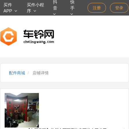
抖
快
买件
买件小程
音
手
注册
登录
APP
序
配件商城
店铺详情