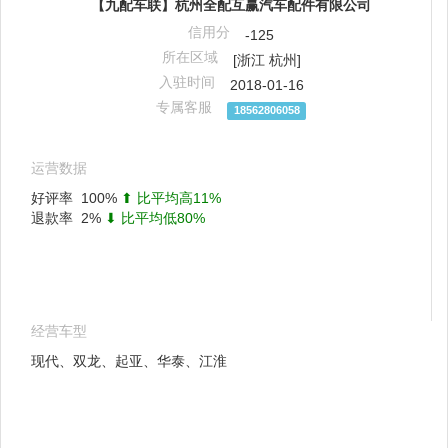
【九配车联】杭州全配互赢汽车配件有限公司
信用分
-125
所在区域
[浙江 杭州]
入驻时间
2018-01-16
专属客服
18562806058
运营数据
好评率
100%
⬆ 比平均高11%
退款率
2%
⬇ 比平均低80%
经营车型
现代、双龙、起亚、华泰、江淮