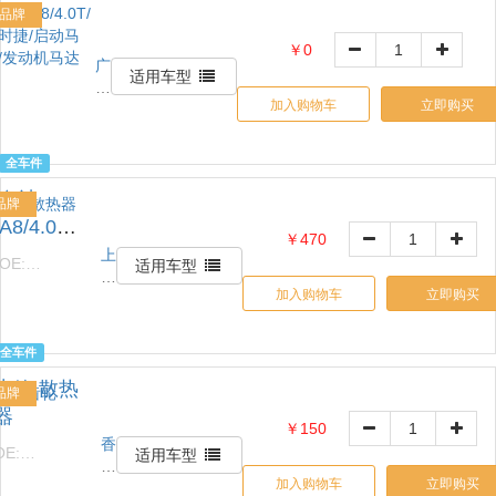
品牌
￥0
广
适用车型
州
加入购物车
立即购买
名
亿
密
全车件
封
奥迪
件
品牌
有
A8/4.0T/
￥470
限
保时捷/
上
OE:
公
适用车型
海
启动马
9Y3911924
司
加入购物车
立即购买
众
达/发动
汽
机马达
汽
全车件
配
水箱 散热
有
品牌
限
器
￥150
公
香
OE:
司
适用车型
河
8K0121251K
加入购物车
立即购买
路