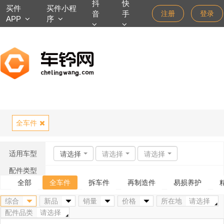
抖
快
买件
买件小程
音
手
注册
登录
APP
序
全车件
适用车型
请选择
请选择
请选择
配件类型
全部
全车件
拆车件
再制造件
易损养护
综合
新品
销量
价格
所在地
请选择
配件品类
请选择