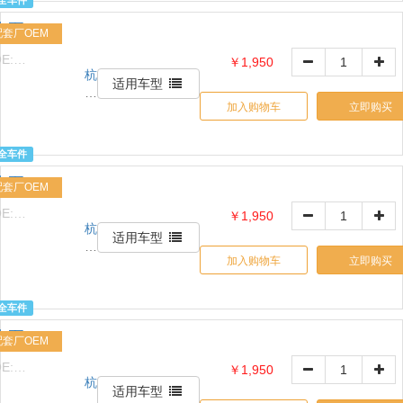
全车件
贸
水泵
易
配套厂OEM
有
E:
￥1,950
限
杭
1517632426
公
适用车型
州
司
加入购物车
立即购买
信
天
诚
全车件
贸
水泵
易
配套厂OEM
有
E:
￥1,950
限
杭
1517632426
公
适用车型
州
司
加入购物车
立即购买
信
天
诚
全车件
贸
水泵
易
配套厂OEM
有
E:
￥1,950
限
杭
1517632426
公
适用车型
州