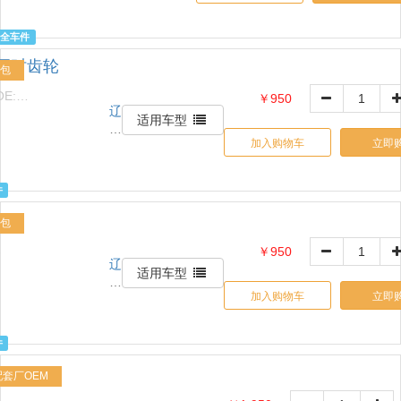
坤
商
全车件
贸
正时齿轮
有
包
限
OE:
￥950
公
辽
243503C100
司
适用车型
宁
加入购物车
立即
中
晨
报
件
废
汽
包
车
￥950
回
辽
AABB26K036601
收
适用车型
宁
拆
加入购物车
立即
中
解
晨
有
报
限
件
废
公
汽
配套厂OEM
司
车