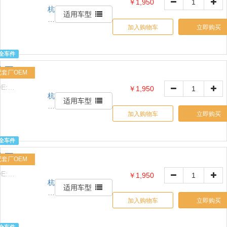
￥1,950
回
杭
AABB26K036601
收
适用车型
州
拆
加入购物车
立即购买
信
解
天
有
诚
限
全车件
贸
公
水泵
易
配套厂OEM
司
有
E:
￥1,950
限
杭
1517632426
公
适用车型
州
司
加入购物车
立即购买
信
天
诚
全车件
贸
水泵
易
配套厂OEM
有
E:
￥1,950
限
杭
1517632426
公
适用车型
州
司
加入购物车
立即购买
信
天
诚