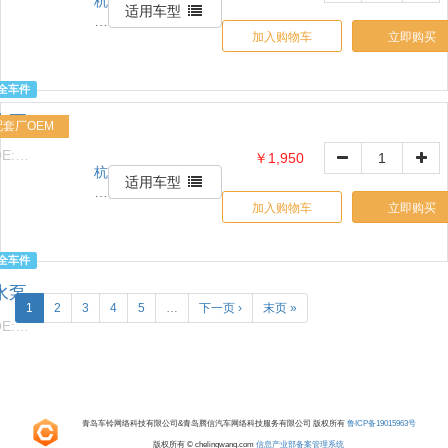
杭
1517632426
公
适用车型
州
司
加入购物车
立即购买
信
天
诚
全车件
贸
水泵
易
配套厂OEM
有
E:
￥1,950
限
杭
1517632426
公
适用车型
州
司
加入购物车
立即购买
信
天
诚
全车件
贸
水泵
易
1
2
3
4
5
…
下一页 ›
末页 »
有
E:
限
1517632426
公
司
青岛车铃网络科技有限公司&青岛腾信汽车网络科技服务有限公司 版权所有
鲁ICP备19015963号
版权所有 © chelingwang.com
信息产业部备案管理系统