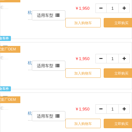
有
E:
￥1,950
限
杭
1517632426
公
适用车型
州
司
加入购物车
立即购买
信
天
诚
全车件
贸
水泵
易
配套厂OEM
有
E:
￥1,950
限
杭
1517632426
公
适用车型
州
司
加入购物车
立即购买
信
天
诚
全车件
贸
水泵
易
配套厂OEM
有
E:
￥1,950
限
杭
1517632426
公
适用车型
州
司
加入购物车
立即购买
信
天