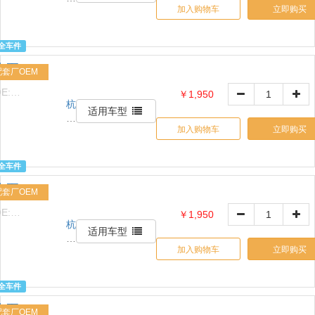
司
加入购物车
立即购买
信
天
诚
全车件
贸
水泵
易
配套厂OEM
有
E:
￥1,950
限
杭
1517632426
公
适用车型
州
司
加入购物车
立即购买
信
天
诚
全车件
贸
水泵
易
配套厂OEM
有
E:
￥1,950
限
杭
1517632426
公
适用车型
州
司
加入购物车
立即购买
信
天
诚
全车件
贸
水泵
易
配套厂OEM