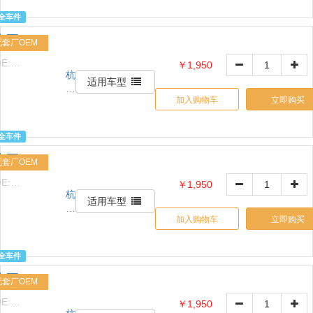
诚
全车件
贸
水泵
易
配套厂OEM
有
E:
￥1,950
限
杭
1517632426
公
适用车型
州
司
加入购物车
立即购买
信
天
诚
全车件
贸
水泵
易
配套厂OEM
有
E:
￥1,950
限
杭
1517632426
公
适用车型
州
司
加入购物车
立即购买
信
天
诚
全车件
贸
水泵
易
配套厂OEM
有
E:
￥1,950
限